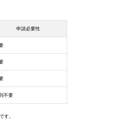
申請必要性
要
要
要
則不要
です。