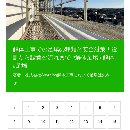
解体工事での足場の種類と安全対策！役
割から設置の流れまで #解体足場 #解体
#足場
1
2
3
4
5
6
7
8
9
10
11
12
13
14
15