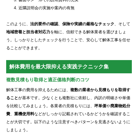
近隣説明会の実施や案内の有無
このように、
法的要件の確認
、
保険や実績の厳格なチェック
、そして
地域密着と担当者対応力
を軸に、信頼できる解体業者を選びましょ
う。しっかりとしたチェックを行うことで、安心して解体工事を任せ
ることができます。
解体費用を最大限抑える実践テクニック集
複数見積もり取得と適正価格判断のコツ
解体工事の費用を抑えるためには、
複数の業者から見積もりを取得す
ること
が基本です。少なくとも複数社に依頼し、内訳の明確さや単価
を比較してみましょう。各業者の見積もりには、
坪単価
や
廃棄物処分
費
、
重機使用料
などがしっかり記載されているかどうかを確認するこ
とが大切です。以下のような注意すべきパターンを見逃さないように
しましょう。