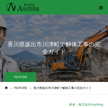
香川県坂出市川津町で解体工事の完
全ガイド
FEATURE
FEATURE
香川県坂出市川津町で解体工事の完全ガイド
ホーム
著者：株式会社Anything