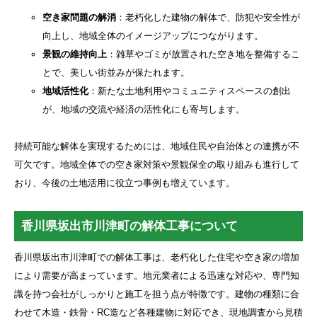
空き家問題の解消
：老朽化した建物の解体で、防犯や安全性が
向上し、地域全体のイメージアップにつながります。
景観の維持向上
：雑草やゴミが放置された空き地を整備するこ
とで、美しい街並みが保たれます。
地域活性化
：新たな土地利用やコミュニティスペースの創出
が、地域の交流や経済の活性化にも寄与します。
持続可能な解体を実現するためには、地域住民や自治体との連携が不
可欠です。地域全体での空き家対策や景観保全の取り組みも進行して
おり、今後の土地活用に役立つ事例も増えています。
香川県坂出市川津町の解体工事について
香川県坂出市川津町での解体工事は、老朽化した住宅や空き家の増加
により需要が高まっています。地元業者による迅速な対応や、専門知
識を持つ会社がしっかりと施工を担う点が特徴です。建物の種類に合
わせて木造・鉄骨・RC造など各種建物に対応でき、現地調査から見積