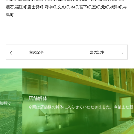
櫃石,福江町,富士見町,府中町,文京町,本町,宮下町,室町,元町,横津町,与
島町
前の記事
次の記事
店舗解体