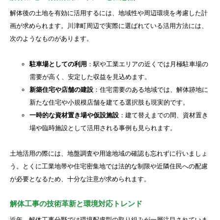
解体後の土地を有効に活用するには、地域性や周辺環境を考慮した計
画が求められます。川津町周辺で実際に選ばれている活用方法には、
次のようなものがあります。
駐車場としての利用
：駅や工業エリアの近くでは月極駐車場の
需要が高く、安定した収益を見込めます。
新築住宅や店舗の建設
：住宅需要のある地域では、解体跡地に
新たな住宅や小規模店舗を建てる選択肢も現実的です。
一時的な資材置き場や仮設施設
：建て替えまでの間、資材置き
場や臨時施設として活用される事例も見られます。
土地活用の際には、地盤調査や用途地域の確認も忘れずに行いましょ
う。とくに工業地帯や住宅密集地では法的な制限や近隣住民への配慮
が必要となるため、十分な注意が求められます。
解体工事の技術革新と環境対応トレンド
近年、解体工事分野では環境配慮型の取り組みが一層注目されていま