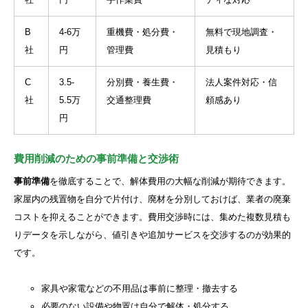
B
4-6万
重機費・処分費・
無料で現地調査・
社
円
管理費
見積もり
C
3.5-
分別費・養生費・
法人案件対応・信
社
5.5万
交通整理費
頼感あり
円
費用削減のための事前準備と交渉術
事前準備
を徹底することで、解体費用の大幅な削減が期待できます。
家屋内の残置物を自分で片付け、廃材を分別しておけば、業者の廃棄
コストを抑えることができます。費用交渉時には、集めた複数見積も
りデータを示しながら、値引きや追加サービスを交渉するのが効果的
です。
家具や家電などの不用品は事前に整理・撤去する
必要のない設備や物置は自分で解体・処分する