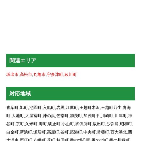
関連エリア
坂出市
,
高松市
,
丸亀市
,
宇多津町
,
綾川町
対応地域
青葉町,旭町,池園町,入船町,岩黒,江尻町,王越町木沢,王越町乃生,青海
町,大池町,大屋冨町,沖の浜,笠指町,加茂町,加茂町甲,川崎町,川津町,神
谷町,京町,久米町,寿町,駒止町,小山町,御供所町,坂出町,沙弥島,昭和町,
白金町,新浜町,瀬居町,高屋町,谷町,築港町,中央町,常盤町,西大浜北,西
大浜南,西庄町,八幡町,花町,林田町,番の州公園,番の州町,番の州緑町,