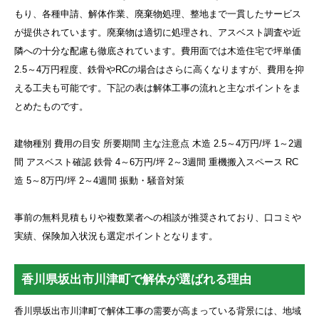
もり、各種申請、解体作業、廃棄物処理、整地まで一貫したサービス
が提供されています。廃棄物は適切に処理され、アスベスト調査や近
隣への十分な配慮も徹底されています。費用面では木造住宅で坪単価
2.5～4万円程度、鉄骨やRCの場合はさらに高くなりますが、費用を抑
える工夫も可能です。下記の表は解体工事の流れと主なポイントをま
とめたものです。
建物種別 費用の目安 所要期間 主な注意点 木造 2.5～4万円/坪 1～2週
間 アスベスト確認 鉄骨 4～6万円/坪 2～3週間 重機搬入スペース RC
造 5～8万円/坪 2～4週間 振動・騒音対策
事前の無料見積もりや複数業者への相談が推奨されており、口コミや
実績、保険加入状況も選定ポイントとなります。
香川県坂出市川津町で解体が選ばれる理由
香川県坂出市川津町で解体工事の需要が高まっている背景には、地域