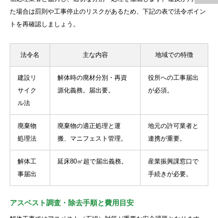
た場合は罰則や工事停止のリスクがあるため、下記の表で法令ポイン
トを再確認しましょう。
法令名
主な内容
地域での特徴
建設リ
解体時の廃材分別・再資
役所への工事届出
サイク
源化義務。届出要。
が必須。
ル法
廃棄物
廃棄物の適正処理と運
地元の許可業者と
処理法
搬、マニフェスト管理。
連携が重要。
解体工
延床80㎡超で届出義務。
産業振興課窓口で
事届出
手続きが必要。
アスベスト調査・除去手順と費用目安