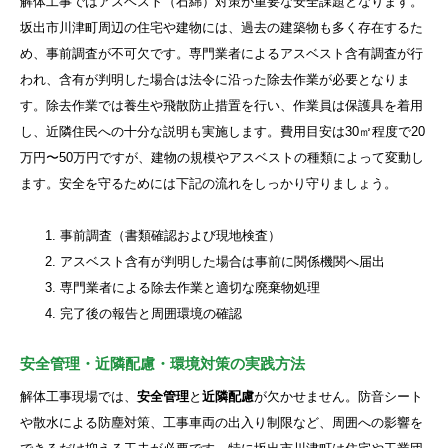
解体工事ではアスベスト（石綿）対策が重要な安全課題となります。
坂出市川津町周辺の住宅や建物には、過去の建築物も多く存在するた
め、事前調査が不可欠です。専門業者によるアスベスト含有調査が行
われ、含有が判明した場合は法令に沿った除去作業が必要となりま
す。除去作業では養生や飛散防止措置を行い、作業員は保護具を着用
し、近隣住民への十分な説明も実施します。費用目安は30㎡程度で20
万円〜50万円ですが、建物の規模やアスベストの種類によって変動し
ます。安全を守るためには下記の流れをしっかり守りましょう。
事前調査（書類確認および現地検査）
アスベスト含有が判明した場合は事前に関係機関へ届出
専門業者による除去作業と適切な廃棄物処理
完了後の報告と周囲環境の確認
安全管理・近隣配慮・環境対策の実践方法
解体工事現場では、
安全管理
と
近隣配慮
が欠かせません。防音シート
や散水による防塵対策、工事車両の出入り制限など、周囲への影響を