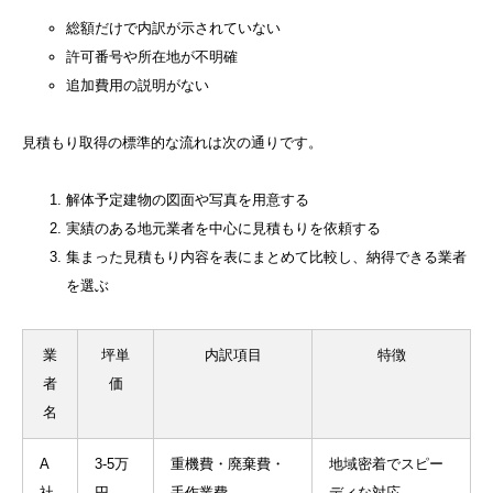
総額だけで内訳が示されていない
許可番号や所在地が不明確
追加費用の説明がない
見積もり取得の標準的な流れは次の通りです。
解体予定建物の図面や写真を用意する
実績のある地元業者を中心に見積もりを依頼する
集まった見積もり内容を表にまとめて比較し、納得できる業者
を選ぶ
業
坪単
内訳項目
特徴
者
価
名
A
3-5万
重機費・廃棄費・
地域密着でスピー
社
円
手作業費
ディな対応