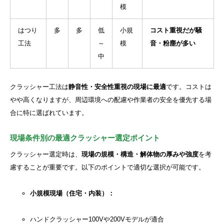
模
はつり
多
多
低
小規
コスト重視だが騒
工法
～
模
音・粉塵が多い
中
クラッシャー工法は
静音性・安全性重視の現場に最適
です。コストは
やや高くなりますが、周辺環境への配慮や作業者の安全を優先する場
合に特に選ばれています。
現場条件別の最適クラッシャー選定ポイント
クラッシャー選定時は、
現場の規模・構造・解体物の厚みや強度
を考
慮することが重要です。以下のポイントで適切な選択が可能です。
小規模現場（住宅・内装）：
ハンドクラッシャー100Vや200Vモデルが適合