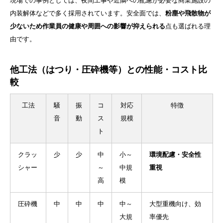
現場での事例としては、夜間工事や近隣への配慮が必要な商業施設の
内装解体などで多く採用されています。安全面では、
粉塵や飛散物が
少ないため作業員の健康や周囲への影響が抑えられる
点も選ばれる理
由です。
他工法（はつり・圧砕機等）との性能・コスト比
較
工法
騒
振
コ
対応
特徴
音
動
ス
規模
ト
クラッ
少
少
中
小～
環境配慮・安全性
シャー
～
中規
重視
高
模
圧砕機
中
中
中
中～
大型重機向け、効
大規
率優先