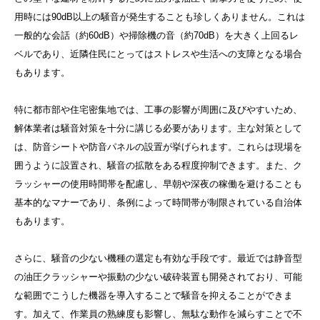
用時には90dB以上の騒音が発生することも珍しくありません。これは
一般的な会話（約60dB）や掃除機の音（約70dB）を大きく上回るレ
ベルであり、近隣住民にとってはストレスや生活への支障となる場合
もあります。
特に都市部や住宅密集地では、工事の影響が周囲に及びやすいため、
解体業者は騒音対策を十分に講じる必要があります。主な対策として
は、防音シートや防音パネルの設置が挙げられます。これらは現場を
囲うように設置され、騒音の拡散をある程度抑制できます。また、ク
ラッシャーの使用時間帯を配慮し、早朝や深夜の稼働を避けることも
基本的なマナーであり、条例によって時間帯が制限されている自治体
もあります。
さらに、騒音の少ない機種の選定も有効な手段です。最近では静音型
の油圧クラッシャーや振動の少ない破砕装置も開発されており、可能
な範囲でこうした機器を導入することで騒音を抑えることができま
す。加えて、作業員の熟練度も影響し、無駄な動作を減らすことで不