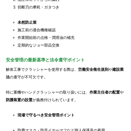
切断刃の摩耗・ガタつき
未然防止策
施工前の適合機種確認
作業開始前の点検・潤滑油の補充
定期的なジョー部品交換
安全管理の最新基準と法令遵守ポイント
解体工事でクラッシャーを使用する際は、
労働安全衛生規則
や
建設業
法
の遵守が不可欠です。
特に重機やハンドクラッシャーの取り扱いには、
作業主任者の配置
や
防護装置の設置
が義務付けられています。
現場で守るべき安全管理ポイント
防塵マスク・防音イヤーマフなど個人保護具の着用