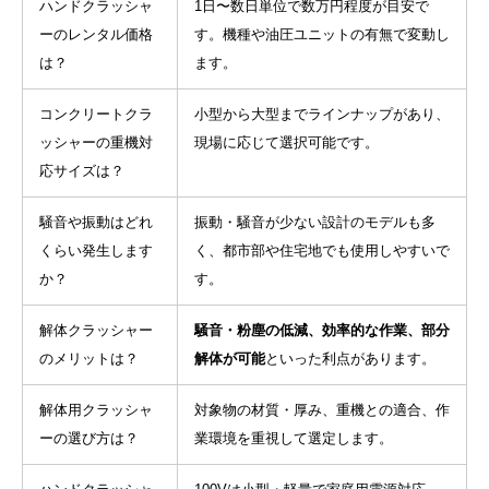
ハンドクラッシャ
1日〜数日単位で数万円程度が目安で
ーのレンタル価格
す。機種や油圧ユニットの有無で変動し
は？
ます。
コンクリートクラ
小型から大型までラインナップがあり、
ッシャーの重機対
現場に応じて選択可能です。
応サイズは？
騒音や振動はどれ
振動・騒音が少ない設計のモデルも多
くらい発生します
く、都市部や住宅地でも使用しやすいで
か？
す。
解体クラッシャー
騒音・粉塵の低減、効率的な作業、部分
のメリットは？
解体が可能
といった利点があります。
解体用クラッシャ
対象物の材質・厚み、重機との適合、作
ーの選び方は？
業環境を重視して選定します。