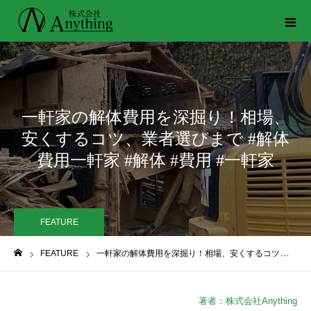
一軒家の解体費用を深掘り！相場、
安くするコツ、業者選びまで #解体
費用一軒家 #解体 #費用 #一軒家
FEATURE
FEATURE
一軒家の解体費用を深掘り！相場、安くするコツ、業者選びまで #解体費用一軒家 #解体 #費用 #一軒家
ホーム
著者：株式会社Anything