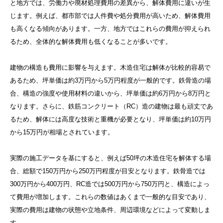
と地方では、労働力や廃材処理費用の差異から、解体費用に違いが生
じます。例えば、都市部では人件費や処分費用が高いため、解体費用
も高くなる傾向があります。一方、地方ではこれらの費用が抑えられ
るため、全体的な解体費用も低くなることが多いです。
建物の構造も費用に影響を与えます。木造住宅は解体が比較的容易で
あるため、坪単価は約3万円から5万円程度が一般的です。鉄骨造の場
合、構造の強度や使用材料の違いから、坪単価は約6万円から8万円と
なります。さらに、鉄筋コンクリート（RC）造の建物は最も頑丈であ
るため、解体には高度な技術と重機が必要となり、坪単価は約10万円
から15万円が相場とされています。
実際の施工データを基にすると、例えば50坪の木造住宅を解体する場
合、総額で150万円から250万円程度が目安となります。鉄骨造では
300万円から400万円、RC造では500万円から750万円と、構造によっ
て費用が増加します。これらの数値はあくまで一般的な目安であり、
実際の費用は建物の状態や立地条件、周辺環境などによって変動しま
す。