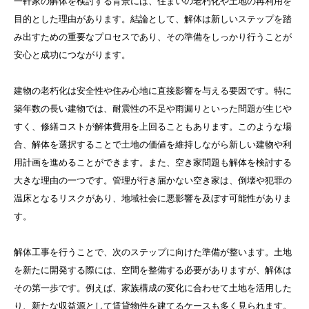
一軒家の解体を検討する背景には、住まいの老朽化や土地の再利用を
目的とした理由があります。結論として、解体は新しいステップを踏
み出すための重要なプロセスであり、その準備をしっかり行うことが
安心と成功につながります。
建物の老朽化は安全性や住み心地に直接影響を与える要因です。特に
築年数の長い建物では、耐震性の不足や雨漏りといった問題が生じや
すく、修繕コストが解体費用を上回ることもあります。このような場
合、解体を選択することで土地の価値を維持しながら新しい建物や利
用計画を進めることができます。また、空き家問題も解体を検討する
大きな理由の一つです。管理が行き届かない空き家は、倒壊や犯罪の
温床となるリスクがあり、地域社会に悪影響を及ぼす可能性がありま
す。
解体工事を行うことで、次のステップに向けた準備が整います。土地
を新たに開発する際には、空間を整備する必要がありますが、解体は
その第一歩です。例えば、家族構成の変化に合わせて土地を活用した
り、新たな収益源として賃貸物件を建てるケースも多く見られます。